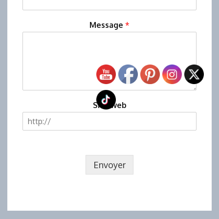
Message
*
Site web
Envoyer