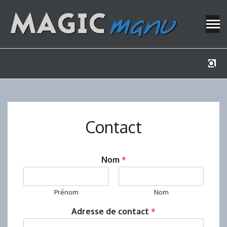
Skip
to
content
Mes tutos de bricolage
MAGICMAN
Contact
Nom
*
Prénom
Nom
Adresse de contact
*