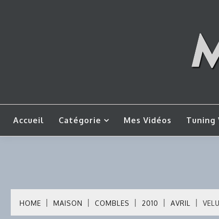
Skip
to
content
Mes tut
M
Accueil
Catégorie
Mes Vidéos
Tuning 
HOME
MAISON
COMBLES
2010
AVRIL
VEL