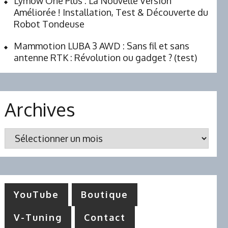
Lymow One Plus : La Nouvelle Version
Améliorée ! Installation, Test & Découverte du
Robot Tondeuse
Mammotion LUBA 3 AWD : Sans fil et sans
antenne RTK : Révolution ou gadget ? (test)
Archives
Archives
YouTube
Boutique
V-Tuning
Contact