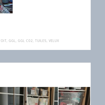
TOIT
,
GGL
,
GGL C02
,
TUILES
,
VELUX