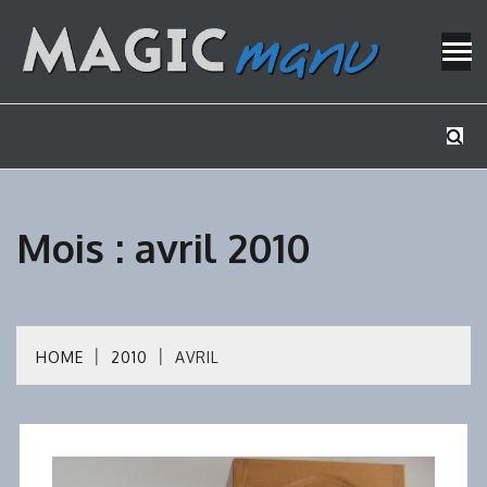
Skip
to
content
Mes tutos de bricolage
MAGICMAN
Mois :
avril 2010
HOME
2010
AVRIL