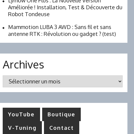
Lymow One Plus : La Nouvelle Version
Améliorée ! Installation, Test & Découverte du
Robot Tondeuse
Mammotion LUBA 3 AWD : Sans fil et sans
antenne RTK : Révolution ou gadget ? (test)
Archives
Archives
YouTube
Boutique
V-Tuning
Contact