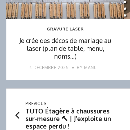
GRAVURE LASER
Je crée des décos de mariage au
laser (plan de table, menu,
noms…)
4 DÉCEMBRE 2025
BY
MANU
Navigation
PREVIOUS:
TUTO Étagère à chaussures
de
sur-mesure 🔨 | J’exploite un
espace perdu !
l’article