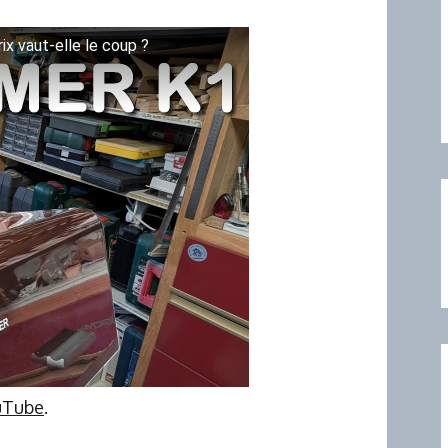
ix vaut-elle le coup ?
ouTube
.