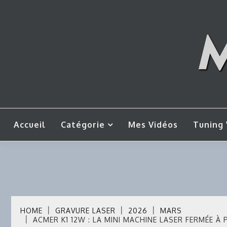
Skip
to
content
Mes tut
M
Accueil
Catégorie
Mes Vidéos
Tuning 
HOME
GRAVURE LASER
2026
MARS
ACMER K1 12W : LA MINI MACHINE LASER FERMÉE À P