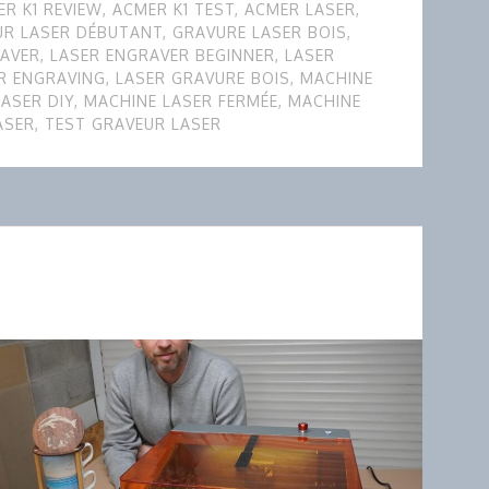
R K1 REVIEW
,
ACMER K1 TEST
,
ACMER LASER
,
UR LASER DÉBUTANT
,
GRAVURE LASER BOIS
,
RAVER
,
LASER ENGRAVER BEGINNER
,
LASER
R ENGRAVING
,
LASER GRAVURE BOIS
,
MACHINE
ASER DIY
,
MACHINE LASER FERMÉE
,
MACHINE
ASER
,
TEST GRAVEUR LASER