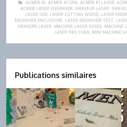
ACMER K1
,
ACMER K1 12W
,
ACMER K1 LASER
,
ACME
ACMER LASER ENGRAVER
,
GRAVEUR LASER
,
GRAVE
LASER 12W
,
LASER CUTTING WOOD
,
LASER ENG
ENGRAVER ENCLOSURE
,
LASER ENGRAVER TEST
,
LASE
GRAVURE LASER
,
MACHINE LASER DIODE
,
MACHINE L
LASER PAS CHER
,
MINI MACHINE L
Publications similaires