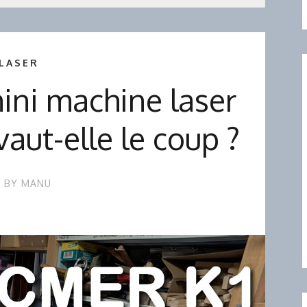
LASER
mini machine laser
vaut-elle le coup ?
BY
MANU