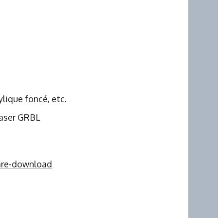
ylique foncé, etc.
Laser GRBL
are-download