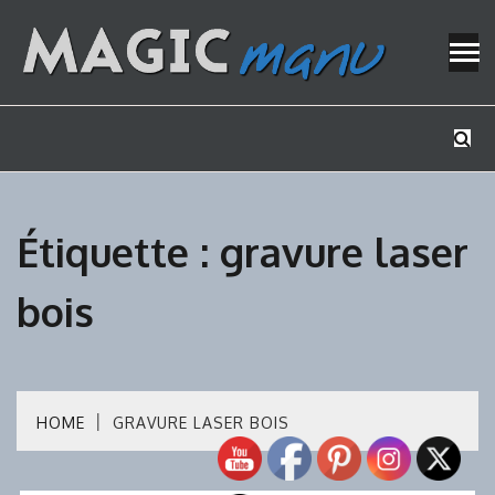
Skip
to
content
Mes tutos de bricolage
MAGICMAN
Étiquette :
gravure laser
bois
HOME
GRAVURE LASER BOIS