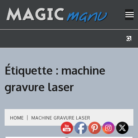
Skip
to
content
Mes tutos de bricolage
MAGICMAN
Étiquette :
machine
gravure laser
HOME
MACHINE GRAVURE LASER