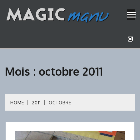
Skip
to
content
Mes tutos de bricolage
MAGICMAN
Mois :
octobre 2011
HOME
2011
OCTOBRE