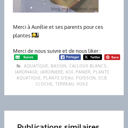
Merci à Aurélie et ses parents pour ces
plantes
Merci de nous suivre et de nous liker :
AQUATIQUE
,
BASSIN
,
CALLOUX BLANCS
,
JARDINAGE
,
JARDINIERE
,
KOI
,
PANIER
,
PLANTE
AQUATIQUE
,
PLANTE D'EAU
,
POISSON
,
SCIE
CLOCHE
,
TERREAU
,
VOILE
Publications similaires