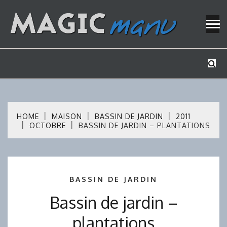
Skip
to
content
Mes tutos de bricolage
MAGICMAN
HOME
MAISON
BASSIN DE JARDIN
2011
OCTOBRE
BASSIN DE JARDIN – PLANTATIONS
BASSIN DE JARDIN
Bassin de jardin –
plantations