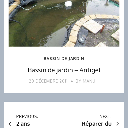
BASSIN DE JARDIN
Bassin de jardin – Antigel
20 DÉCEMBRE 2011
BY
MANU
Navigation
PREVIOUS:
NEXT:
2 ans
Réparer du