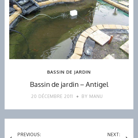
BASSIN DE JARDIN
Bassin de jardin – Antigel
20 DÉCEMBRE 2011
BY
MANU
Navigation
PREVIOUS:
NEXT: