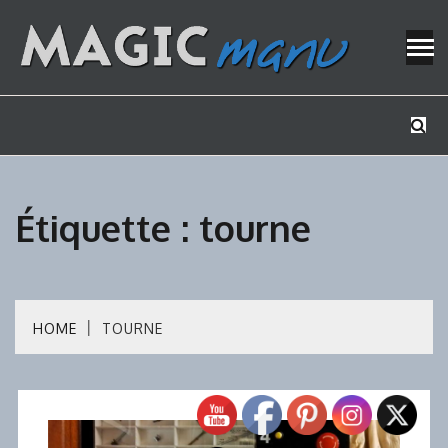
Skip
to
content
Mes tutos de bricolage
MAGICMAN
Étiquette :
tourne
HOME
TOURNE