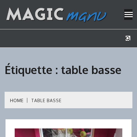
Skip
to
content
Mes tutos de bricolage
MAGICMAN
Étiquette :
table basse
HOME
TABLE BASSE