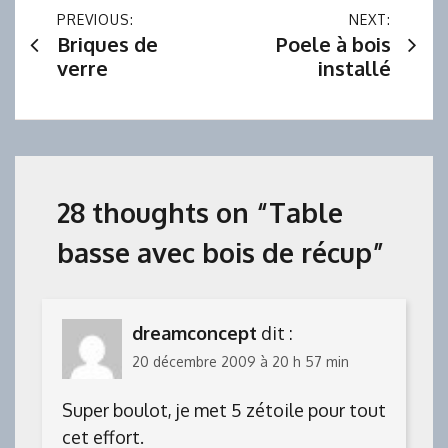
Navigation
PREVIOUS:
NEXT:
Briques de
Poele à bois
de
verre
installé
l’article
28 thoughts on “
Table
basse avec bois de récup
”
dreamconcept
dit :
20 décembre 2009 à 20 h 57 min
Super boulot, je met 5 zétoile pour tout
cet effort.