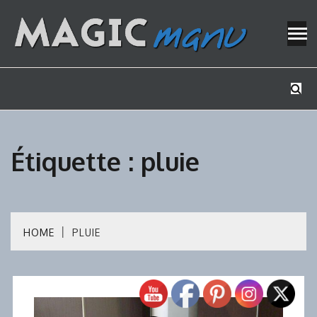
Skip
to
content
Mes tutos de bricolage
MAGICMAN
Étiquette :
pluie
HOME
PLUIE