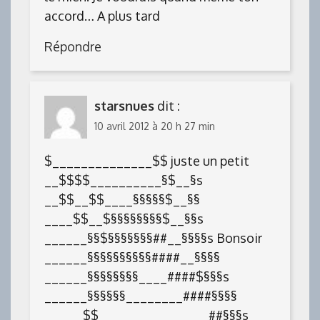
accord… A plus tard
Répondre
starsnues
dit :
10 avril 2012 à 20 h 27 min
$______________$$ juste un petit
__$$$$__________§$__§s
__$$__$$____§§§§§$__§§
____$$__$§§§§§§§§$__§§s
______§§$§§§§§§§##__§§§§s Bonsoir
______§§§§§§§§§§####__§§§§
______§§§§§§§§____####$§§§s
______§§§§§§________####§§§§
_____ $$ _______________##§§§s