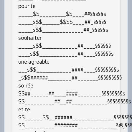
pour te
_____$$_________$$____##§§§§§s
_____s$$______$$$$____##_§§§§§
_____s$$______________##_§§§§§s
souhaiter
_____s$$____________##____§§§§§§
____s$$_____________##____§§§§§§s
une agreable
___s$$____________####____§§§§§§§§s
_s$$######________##_______§§§§§§§§§
soirée
$$##______##____####________§§§§§§§§s
$$__________##__##____________§§§§§§§§s
et te
$$______$$__######______________§§§§§§§
$$__________########_____________§®j§§§