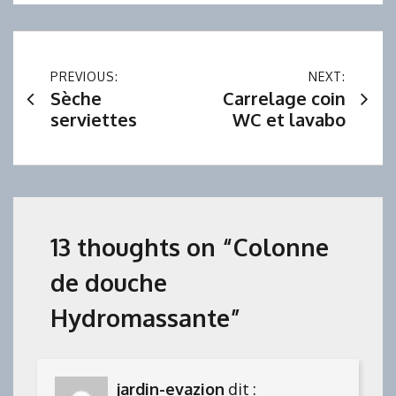
Navigation
PREVIOUS:
NEXT:
Sèche
Carrelage coin
de
serviettes
WC et lavabo
l’article
13 thoughts on “
Colonne
de douche
Hydromassante
”
jardin-evazion
dit :