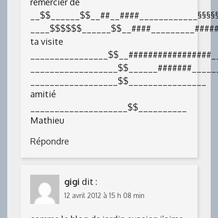
remercier de
__$$______$$__##__####____________§§§§§
____$$$$$$______$$__####_________#####
ta visite
________________$$__#################_
__________________$$______#######_____
__________________$$________________
amitié
____________________$$__________
Mathieu
Répondre
gigi
dit :
12 avril 2012 à 15 h 08 min