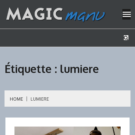
Skip
to
content
Mes tutos de bricolage
MAGICMAN
Étiquette :
lumiere
HOME
LUMIERE