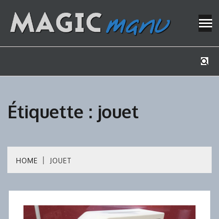
Skip
to
content
Mes tutos de bricolage
MAGICMAN
Étiquette :
jouet
HOME
JOUET