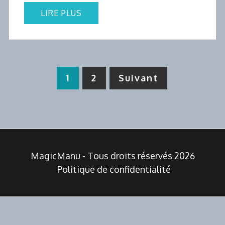
LIRE PLUS
Pagination
1
2
Suivant
des
publications
MagicManu - Tous droits réservés 2026
Politique de confidentialité