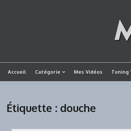
Skip
to
content
Mes tut
M
Accueil
Catégorie
Mes Vidéos
Tuning 
Étiquette :
douche