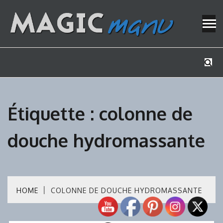
Skip
to
content
Mes tutos de bricolage
MAGICMAN
Étiquette :
colonne de
douche hydromassante
HOME
COLONNE DE DOUCHE HYDROMASSANTE