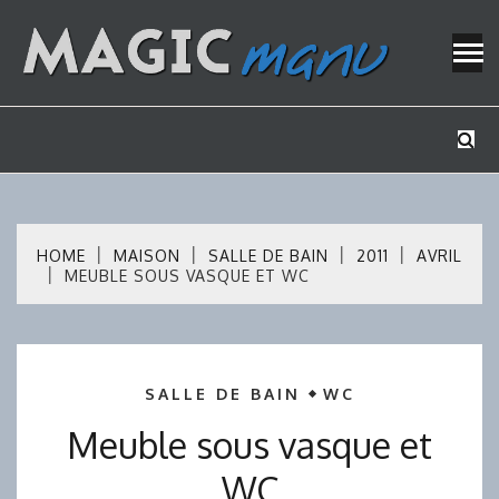
Skip
to
content
Mes tutos de bricolage
MAGICMAN
HOME
MAISON
SALLE DE BAIN
2011
AVRIL
MEUBLE SOUS VASQUE ET WC
SALLE DE BAIN
WC
Meuble sous vasque et
WC