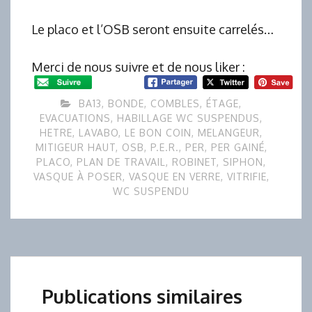
Le placo et l’OSB seront ensuite carrelés…
Merci de nous suivre et de nous liker :
BA13
,
BONDE
,
COMBLES
,
ÉTAGE
,
EVACUATIONS
,
HABILLAGE WC SUSPENDUS
,
HETRE
,
LAVABO
,
LE BON COIN
,
MELANGEUR
,
MITIGEUR HAUT
,
OSB
,
P.E.R.
,
PER
,
PER GAINÉ
,
PLACO
,
PLAN DE TRAVAIL
,
ROBINET
,
SIPHON
,
VASQUE À POSER
,
VASQUE EN VERRE
,
VITRIFIE
,
WC SUSPENDU
Publications similaires