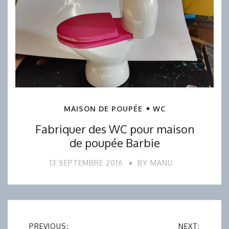
MAISON DE POUPÉE
WC
Fabriquer des WC pour maison
de poupée Barbie
13 SEPTEMBRE 2016
BY
MANU
Navigation
PREVIOUS:
NEXT: