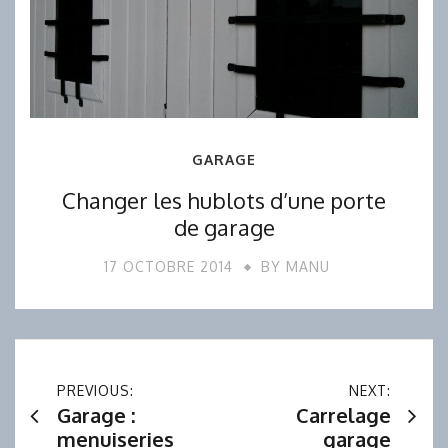
GARAGE
Changer les hublots d’une porte
de garage
17 OCTOBRE 2014
BY
MANU
Navigation
PREVIOUS:
NEXT:
Garage :
Carrelage
de
menuiseries
garage