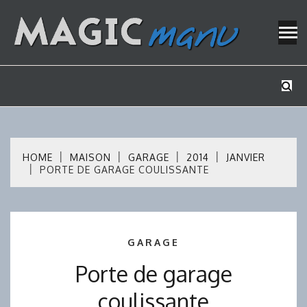
Skip
to
content
Mes tutos de bricolage
MAGICMAN
HOME
MAISON
GARAGE
2014
JANVIER
PORTE DE GARAGE COULISSANTE
GARAGE
Porte de garage
coulissante