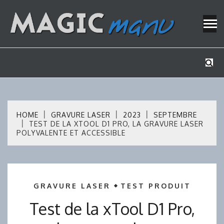
Skip
to
content
Mes tutos de bricolage
MAGICMAN
HOME
GRAVURE LASER
2023
SEPTEMBRE
TEST DE LA XTOOL D1 PRO, LA GRAVURE LASER
POLYVALENTE ET ACCESSIBLE
GRAVURE LASER
TEST PRODUIT
Test de la xTool D1 Pro,