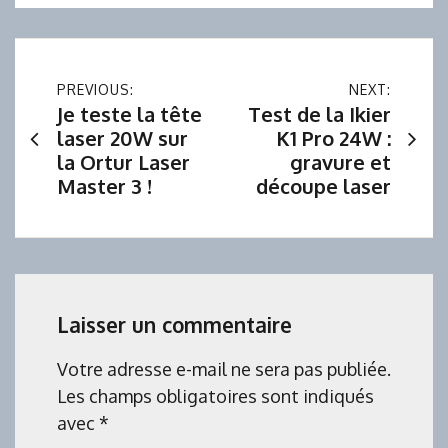
Navigation
PREVIOUS:
NEXT:
Je teste la tête
Test de la Ikier
de
laser 20W sur
K1 Pro 24W :
la Ortur Laser
gravure et
l’article
Master 3 !
découpe laser
Laisser un commentaire
Votre adresse e-mail ne sera pas publiée.
Les champs obligatoires sont indiqués
avec
*