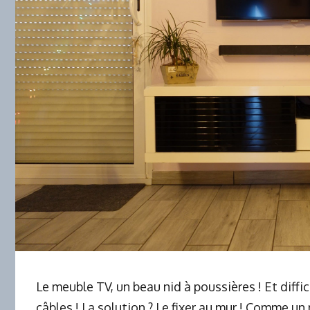
Le meuble TV, un beau nid à poussières ! Et diffi
câbles ! La solution ? Le fixer au mur ! Comme u