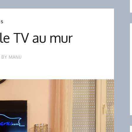
RS
le TV au mur
BY
MANU