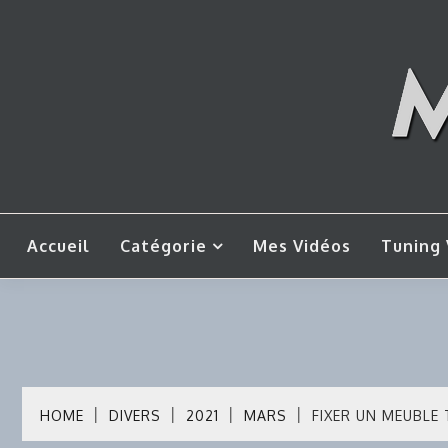
Skip
to
content
Mes tut
M
Accueil
Catégorie
Mes Vidéos
Tuning 
HOME
DIVERS
2021
MARS
FIXER UN MEUBLE