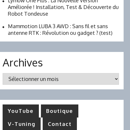
Lymow One Plus : La Nouvelle Version
Améliorée ! Installation, Test & Découverte du
Robot Tondeuse
Mammotion LUBA 3 AWD : Sans fil et sans
antenne RTK : Révolution ou gadget ? (test)
Archives
Archives
YouTube
Boutique
V-Tuning
Contact