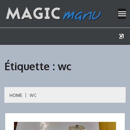
Skip
to
content
Mes tutos de bricolage
MAGICMAN
Étiquette :
wc
HOME
WC