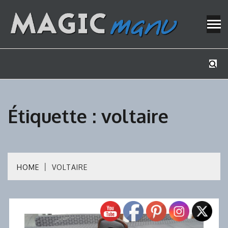
Skip
to
content
Mes tutos de bricolage
MAGICMAN
Étiquette :
voltaire
HOME
VOLTAIRE