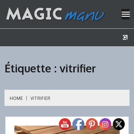
Skip
to
content
Mes tutos de bricolage
MAGICMAN
Étiquette :
vitrifier
HOME
VITRIFIER