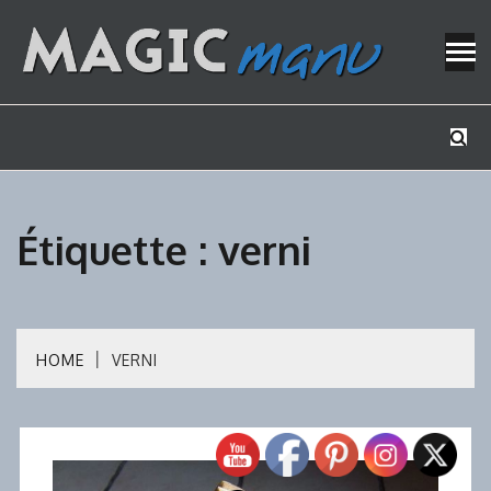
Skip
to
content
Mes tutos de bricolage
MAGICMAN
Étiquette :
verni
HOME
VERNI