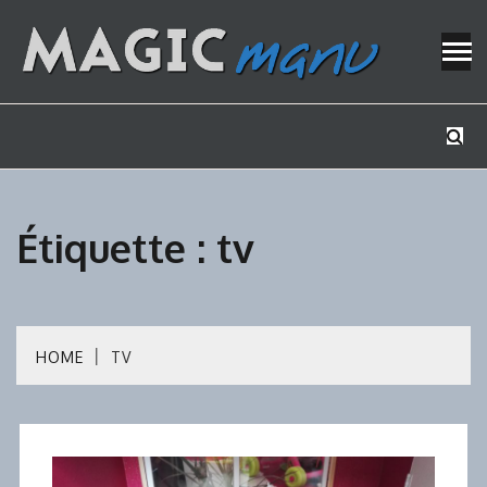
Skip
to
content
Mes tutos de bricolage
MAGICMAN
Étiquette :
tv
HOME
TV