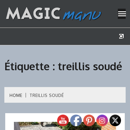
Skip
to
content
Mes tutos de bricolage
MAGICMAN
Étiquette :
treillis soudé
HOME
TREILLIS SOUDÉ