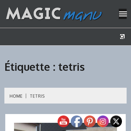
Skip
to
content
Mes tutos de bricolage
MAGICMAN
Étiquette :
tetris
HOME
TETRIS