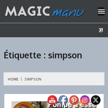
Skip
to
content
Mes tutos de bricolage
MAGICMAN
Étiquette :
simpson
HOME
SIMPSON