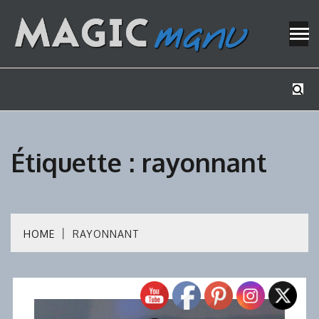
Skip
to
content
Mes tutos de bricolage
MAGICMAN
Étiquette :
rayonnant
HOME
RAYONNANT