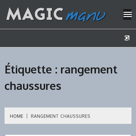
Skip
to
content
Mes tutos de bricolage
MAGICMAN
Étiquette :
rangement
chaussures
HOME
RANGEMENT CHAUSSURES