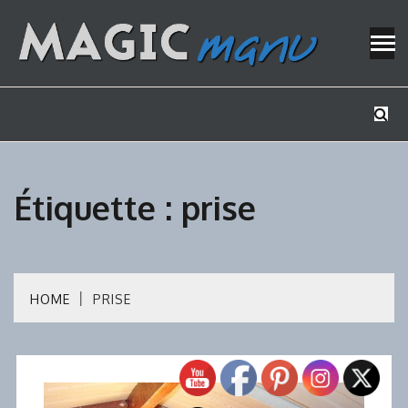
Skip
to
content
Mes tutos de bricolage
MAGICMAN
Étiquette :
prise
HOME
PRISE