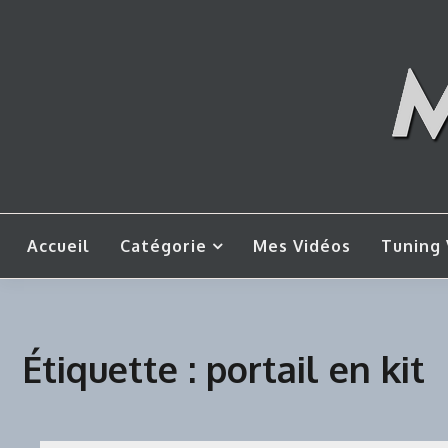
Skip
to
content
Mes tut
M
Accueil
Catégorie
Mes Vidéos
Tuning 
Étiquette :
portail en kit