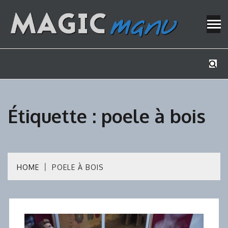
Skip
to
content
Mes tutos de bricolage
MAGICMAN
Étiquette :
poele à bois
HOME
POELE À BOIS