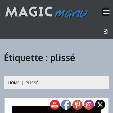
Skip
to
content
Mes tutos de bricolage
MAGICMAN
Étiquette :
plissé
HOME
PLISSÉ