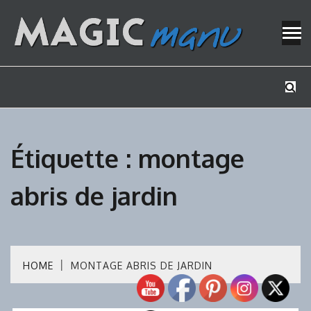
Skip
to
content
Mes tutos de bricolage
MAGICMAN
Étiquette :
montage
abris de jardin
HOME
MONTAGE ABRIS DE JARDIN