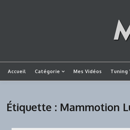
Skip
to
content
Mes tut
M
Accueil
Catégorie
Mes Vidéos
Tuning 
Étiquette :
Mammotion Lu