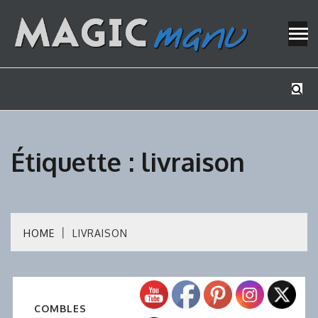
Skip
to
content
Mes tutos de bricolage
MAGICMAN
Étiquette :
livraison
HOME
LIVRAISON
COMBLES