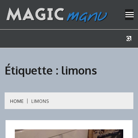
Skip
to
content
Mes tutos de bricolage
MAGICMAN
Étiquette :
limons
HOME
LIMONS