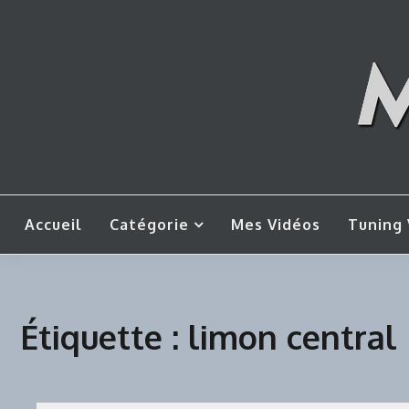
Skip
to
content
Mes tut
M
Accueil
Catégorie
Mes Vidéos
Tuning 
Étiquette :
limon central