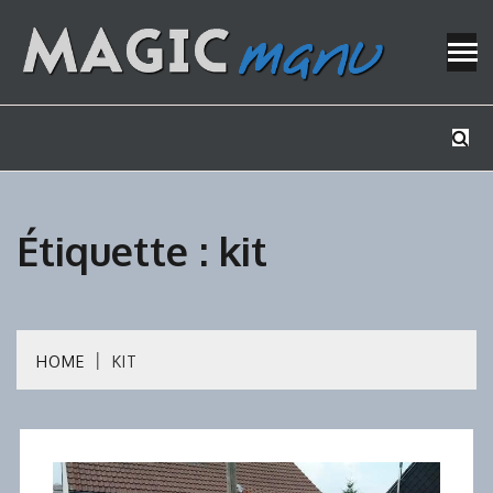
Skip
to
content
Mes tutos de bricolage
MAGICMAN
Étiquette :
kit
HOME
KIT