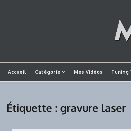
Skip
to
content
Mes tut
M
Accueil
Catégorie
Mes Vidéos
Tuning 
Étiquette :
gravure laser