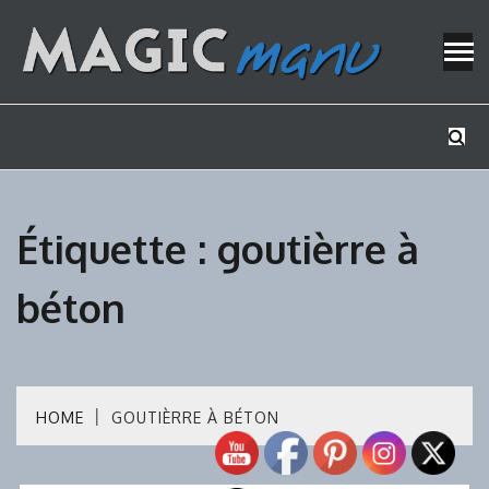
Skip
to
content
Mes tutos de bricolage
MAGICMAN
Étiquette :
goutièrre à
béton
HOME
GOUTIÈRRE À BÉTON