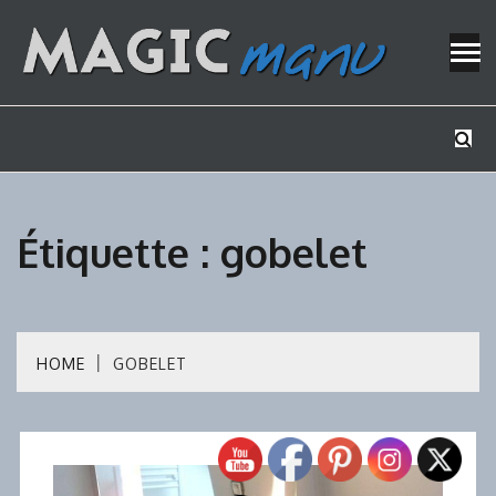
Skip
to
content
Mes tutos de bricolage
MAGICMAN
Étiquette :
gobelet
HOME
GOBELET