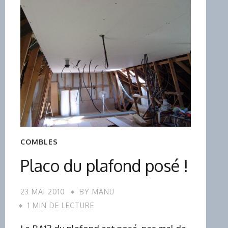
COMBLES
Placo du plafond posé !
23 MAI 2010
BY
MANU
1 MIN DE LECTURE