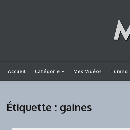
Skip
to
content
Mes tut
M
Accueil
Catégorie
Mes Vidéos
Tuning 
Étiquette :
gaines