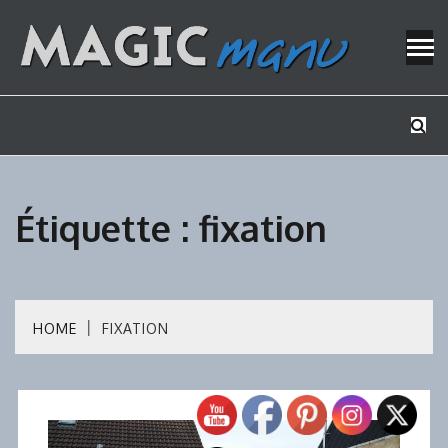
Skip
to
content
Mes tutos de bricolage
MAGICMAN
Étiquette :
fixation
HOME
FIXATION