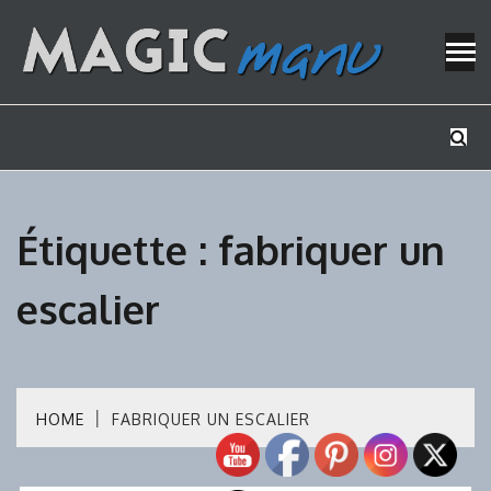
Skip
to
content
Mes tutos de bricolage
MAGICMAN
Étiquette :
fabriquer un
escalier
HOME
FABRIQUER UN ESCALIER