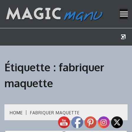
Skip
to
content
Mes tutos de bricolage
MAGICMAN
Étiquette :
fabriquer
maquette
HOME
FABRIQUER MAQUETTE