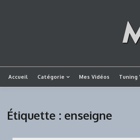
Skip
to
content
Mes tut
M
Accueil
Catégorie
Mes Vidéos
Tuning 
Étiquette :
enseigne